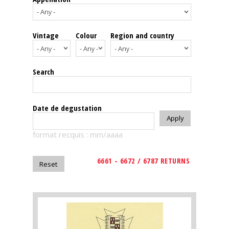
events
Vintage
Colour
Region and country
Spirits
Tasting
Search
reviews
The
Date de degustation
sommelleries
format recquis : mm/aaaa
The
magazine
6661 - 6672 / 6787 RETURNS
Download
Magazine