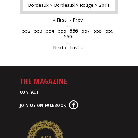
Bordeaux
Bordeaux
Rouge
2011
PAGES
« First
‹ Prev
…
552
553
554
555
556
557
558
559
560
…
Next ›
Last »
THE MAGAZINE
CONTACT
JOIN US ON FACEBOOK