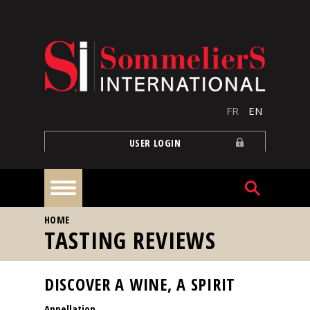
Skip to main content
FR
EN
USER LOGIN
YOU ARE HERE
HOME
Home
TASTING REVIEWS
Articles
DISCOVER A WINE, A SPIRIT
Appellation
Our