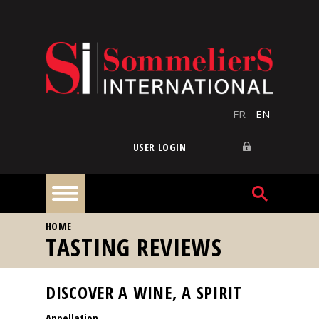
Skip to main content
FR
EN
USER LOGIN
YOU ARE HERE
HOME
Home
TASTING REVIEWS
Articles
DISCOVER A WINE, A SPIRIT
Appellation
Our