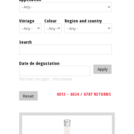
events
Vintage
Colour
Region and country
Spirits
Tasting
Search
reviews
The
Date de degustation
sommelleries
format recquis : mm/aaaa
The
magazine
6013 - 6024 / 6787 RETURNS
Download
Magazine