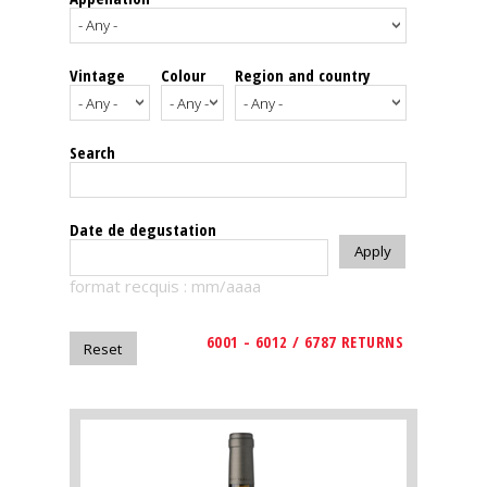
events
Vintage
Colour
Region and country
Spirits
Tasting
Search
reviews
The
Date de degustation
sommelleries
format recquis : mm/aaaa
The
magazine
6001 - 6012 / 6787 RETURNS
Download
Magazine