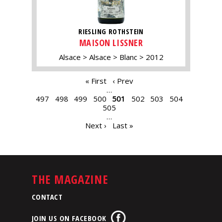
RIESLING ROTHSTEIN
MAISON LISSNER
Alsace
Alsace
Blanc
2012
PAGES
« First
‹ Prev
…
497
498
499
500
501
502
503
504
505
…
Next ›
Last »
THE MAGAZINE
CONTACT
JOIN US ON FACEBOOK