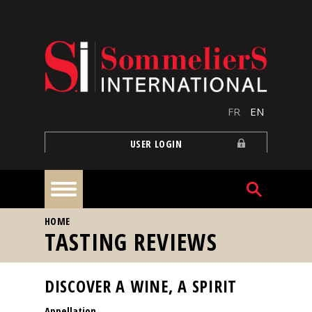
Skip to main content
FR
EN
USER LOGIN
YOU ARE HERE
HOME
Home
TASTING REVIEWS
Articles
DISCOVER A WINE, A SPIRIT
Appellation
Our