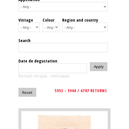
events
Vintage
Colour
Region and country
Spirits
Tasting
Search
reviews
The
Date de degustation
sommelleries
format recquis : mm/aaaa
The
magazine
5953 - 5964 / 6787 RETURNS
Download
Magazine