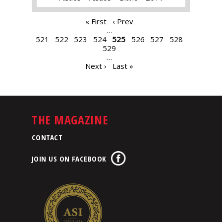
PAGES
« First
‹ Prev
…
521
522
523
524
525
526
527
528
529
…
Next ›
Last »
THE MAGAZINE
CONTACT
JOIN US ON FACEBOOK