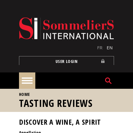
Skip to main content
FR
EN
USER LOGIN
YOU ARE HERE
HOME
Home
TASTING REVIEWS
Articles
DISCOVER A WINE, A SPIRIT
Appellation
Our