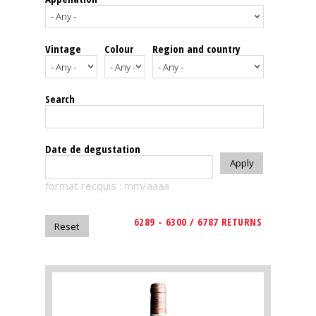
events
Vintage
Colour
Region and country
Spirits
Tasting
Search
reviews
The
Date de degustation
sommelleries
format recquis : mm/aaaa
The
magazine
6289 - 6300 / 6787 RETURNS
Download
Magazine