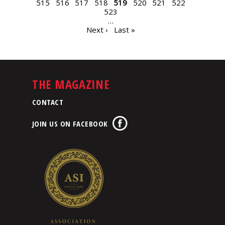
515
516
517
518
519
520
521
522
523
…
Next ›
Last »
THE MAGAZINE
CONTACT
JOIN US ON FACEBOOK