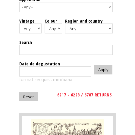
events
Vintage
Colour
Region and country
Spirits
Tasting
Search
reviews
The
Date de degustation
sommelleries
format recquis : mm/aaaa
The
magazine
6217 - 6228 / 6787 RETURNS
Download
Magazine