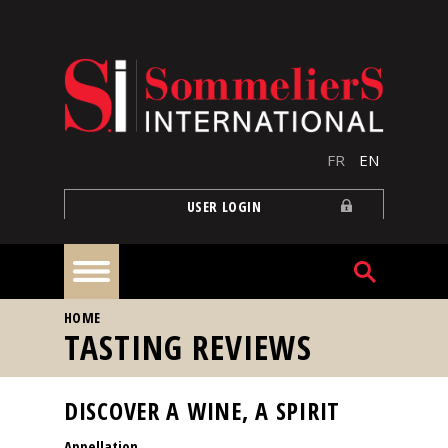
Skip to main content
FR
EN
USER LOGIN
YOU ARE HERE
HOME
Home
TASTING REVIEWS
Articles
DISCOVER A WINE, A SPIRIT
Appellation
Our