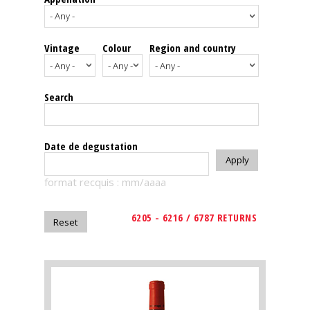
events
Vintage
Colour
Region and country
Spirits
Tasting
Search
reviews
The
Date de degustation
sommelleries
format recquis : mm/aaaa
The
magazine
6205 - 6216 / 6787 RETURNS
Download
Magazine