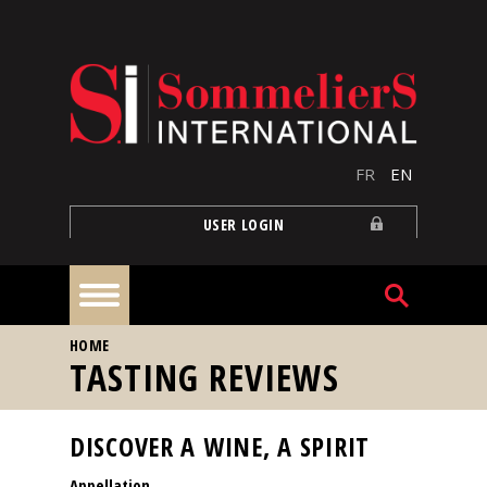
Skip to main content
FR
EN
USER LOGIN
YOU ARE HERE
HOME
Home
TASTING REVIEWS
Articles
DISCOVER A WINE, A SPIRIT
Appellation
Our