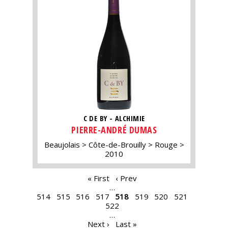
C DE BY - ALCHIMIE
PIERRE-ANDRÉ DUMAS
Beaujolais
Côte-de-Brouilly
Rouge
2010
PAGES
« First
‹ Prev
…
514
515
516
517
518
519
520
521
522
…
Next ›
Last »