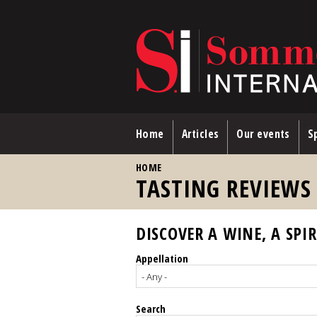
Skip to main content
Home
Articles
Our events
Sp
YOU ARE HERE
HOME
TASTING REVIEWS
DISCOVER A WINE, A SPIR
Appellation
Search