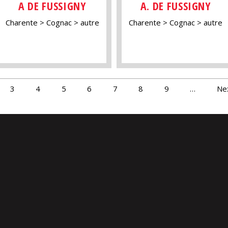
A DE FUSSIGNY
A. DE FUSSIGNY
Charente
Cognac
autre
Charente
Cognac
autre
3
4
5
6
7
8
9
…
Nex