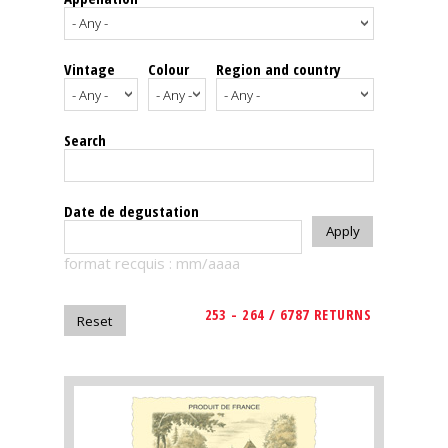
events
Vintage
Colour
Region and country
Spirits
Tasting
Search
reviews
The
Date de degustation
sommelleries
format recquis : mm/aaaa
The
magazine
253 - 264 / 6787 RETURNS
Download
Magazine