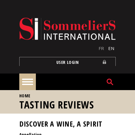
Skip to main content
FR
EN
USER LOGIN
YOU ARE HERE
HOME
Home
TASTING REVIEWS
Articles
DISCOVER A WINE, A SPIRIT
Appellation
Our