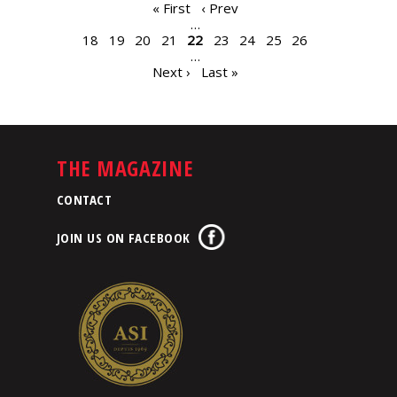
PAGES
« First
‹ Prev
…
18
19
20
21
22
23
24
25
26
…
Next ›
Last »
THE MAGAZINE
CONTACT
JOIN US ON FACEBOOK