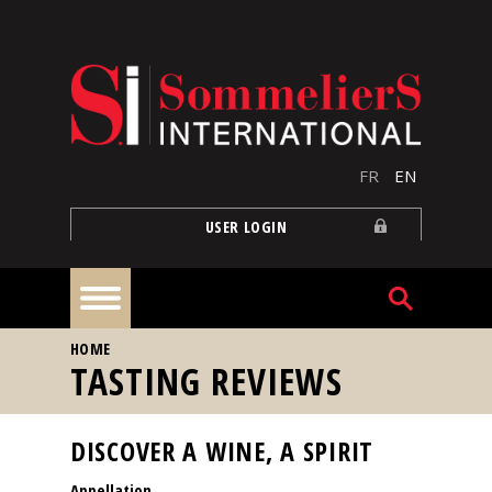
Skip to main content
FR
EN
USER LOGIN
YOU ARE HERE
HOME
Home
TASTING REVIEWS
Articles
DISCOVER A WINE, A SPIRIT
Appellation
Our