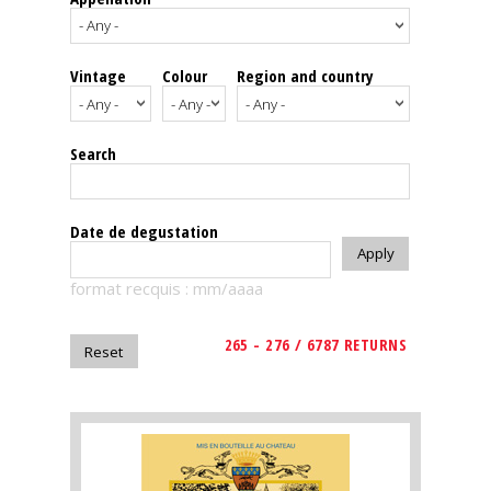
events
Vintage
Colour
Region and country
Spirits
Tasting
Search
reviews
The
Date de degustation
sommelleries
format recquis : mm/aaaa
The
magazine
265 - 276 / 6787 RETURNS
Download
Magazine