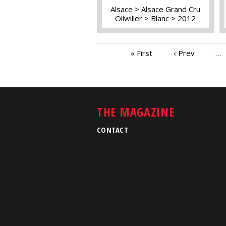
Alsace
Alsace Grand Cru
Ollwiller
Blanc
2012
PAGES
« First
‹ Prev
…
THE MAGAZINE
CONTACT