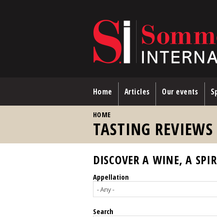
Skip to main content
Home
Articles
Our events
Sp
YOU ARE HERE
HOME
TASTING REVIEWS
DISCOVER A WINE, A SPIR
Appellation
Search