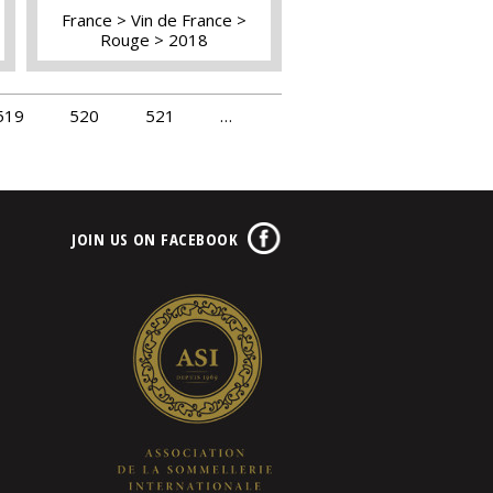
France
Vin de France
Rouge
2018
519
520
521
…
JOIN US ON FACEBOOK