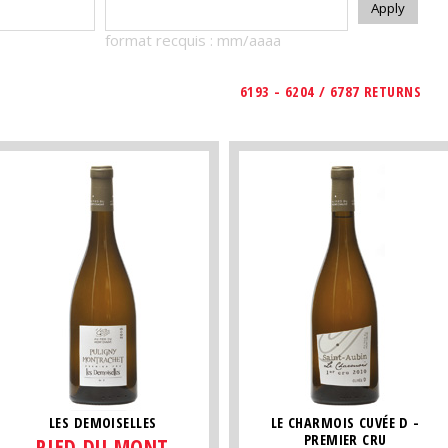
format recquis : mm/aaaa
6193 - 6204 / 6787 RETURNS
LES DEMOISELLES
LE CHARMOIS CUVÉE D -
PREMIER CRU
PIED DU MONT