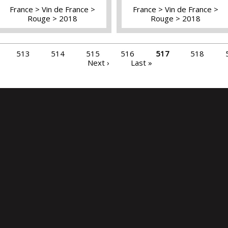
France
Vin de France
France
Vin de France
Rouge
2018
Rouge
2018
513
514
515
516
517
518
Next ›
Last »