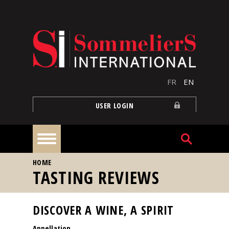
Skip to main content
FR
EN
USER LOGIN
YOU ARE HERE
HOME
Home
TASTING REVIEWS
Articles
DISCOVER A WINE, A SPIRIT
Appellation
Our