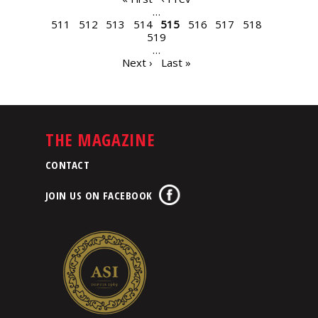
PAGES
…
511
512
513
514
515
516
517
518
519
…
Next ›
Last »
THE MAGAZINE
CONTACT
JOIN US ON FACEBOOK