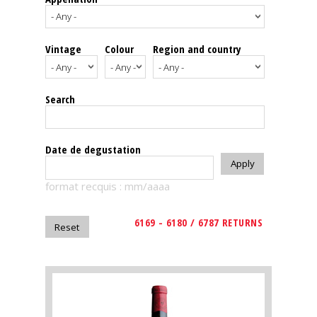
events
Vintage
Colour
Region and country
Spirits
Tasting
Search
reviews
The
Date de degustation
sommelleries
format recquis : mm/aaaa
The
magazine
6169 - 6180 / 6787 RETURNS
Download
Magazine