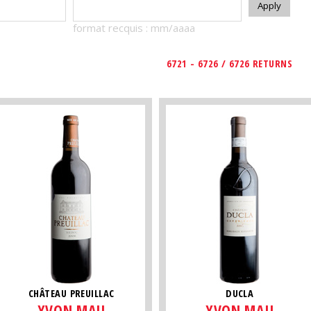
format recquis : mm/aaaa
6721 - 6726 / 6726 RETURNS
CHÂTEAU PREUILLAC
DUCLA
YVON MAU
YVON MAU