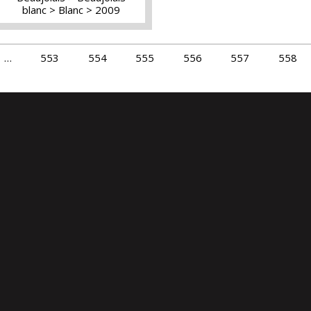
blanc
Blanc
2009
…
553
554
555
556
557
558