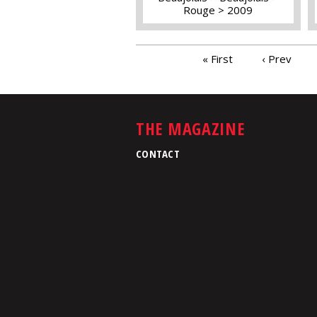
Rouge
2009
PAGES
« First
‹ Prev
THE MAGAZINE
CONTACT