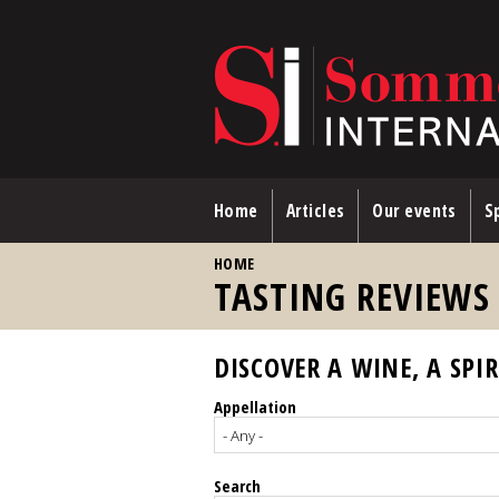
Skip to main content
Home
Articles
Our events
Sp
YOU ARE HERE
HOME
TASTING REVIEWS
DISCOVER A WINE, A SPIR
Appellation
Search