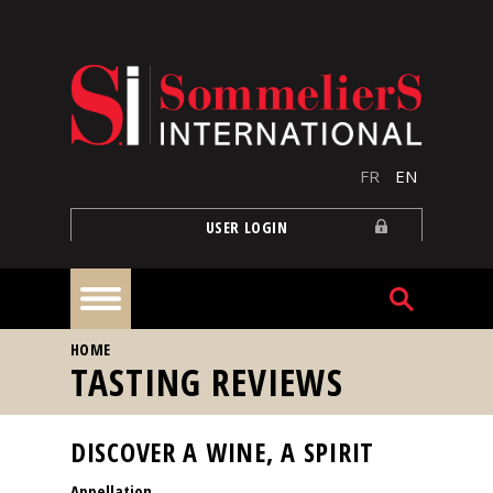
Skip to main content
FR
EN
USER LOGIN
YOU ARE HERE
HOME
Home
TASTING REVIEWS
Articles
DISCOVER A WINE, A SPIRIT
Appellation
Our