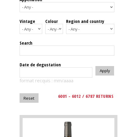
events
Vintage
Colour
Region and country
Spirits
Tasting
Search
reviews
The
Date de degustation
sommelleries
format recquis : mm/aaaa
The
magazine
6001 - 6012 / 6787 RETURNS
Download
Magazine