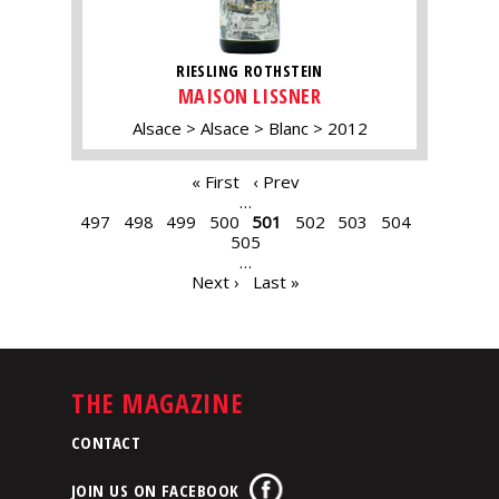
RIESLING ROTHSTEIN
MAISON LISSNER
Alsace
Alsace
Blanc
2012
PAGES
« First
‹ Prev
…
497
498
499
500
501
502
503
504
505
…
Next ›
Last »
THE MAGAZINE
CONTACT
JOIN US ON FACEBOOK