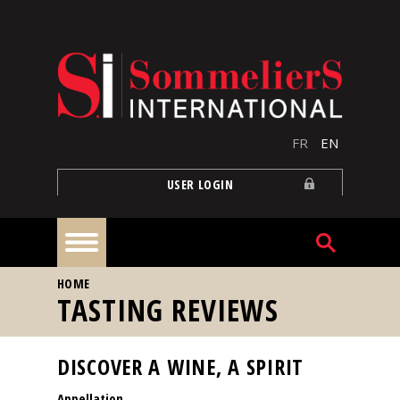
Skip to main content
FR
EN
USER LOGIN
YOU ARE HERE
HOME
Home
TASTING REVIEWS
Articles
DISCOVER A WINE, A SPIRIT
Appellation
Our