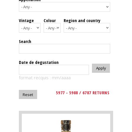
events
Vintage
Colour
Region and country
Spirits
Tasting
Search
reviews
The
Date de degustation
sommelleries
format recquis : mm/aaaa
The
magazine
5977 - 5988 / 6787 RETURNS
Download
Magazine