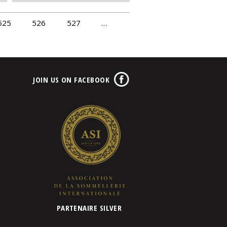
525
526
527
…
JOIN US ON FACEBOOK
PARTENAIRE SILVER