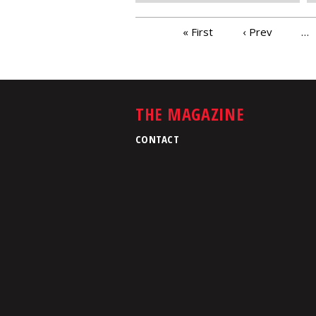
PAGES
« First
‹ Prev
…
THE MAGAZINE
CONTACT