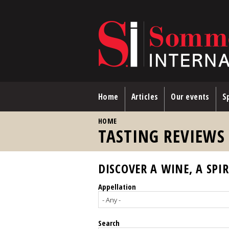
Skip to main content
Home
Articles
Our events
Sp
YOU ARE HERE
HOME
TASTING REVIEWS
DISCOVER A WINE, A SPIR
Appellation
Search