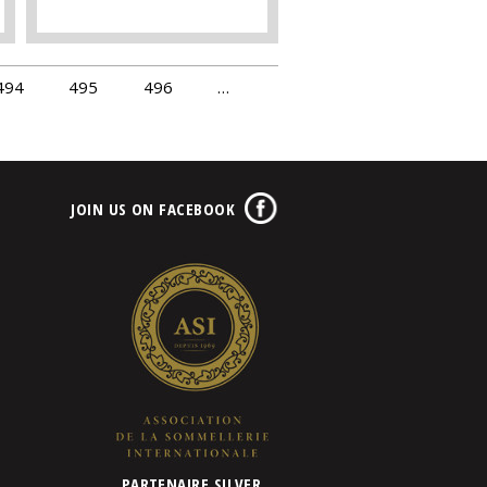
494
495
496
…
JOIN US ON FACEBOOK
PARTENAIRE SILVER