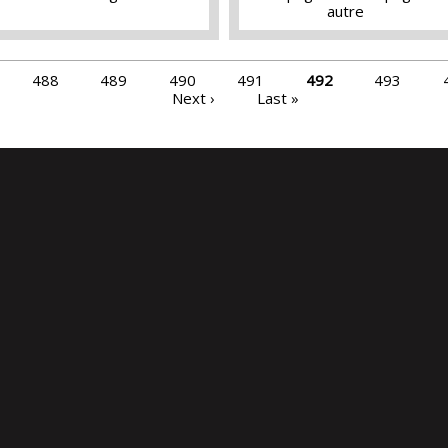
autre
488
489
490
491
492
493
Next ›
Last »