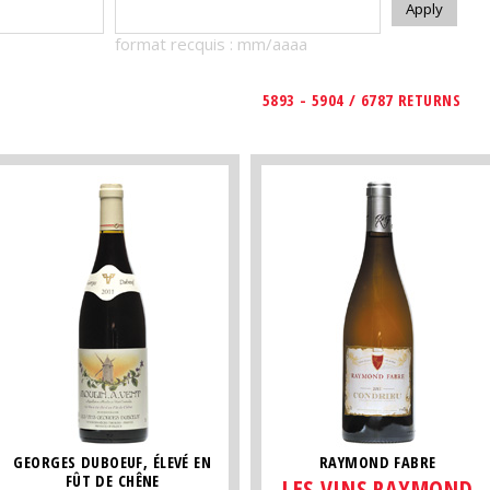
format recquis : mm/aaaa
5893 - 5904 / 6787 RETURNS
GEORGES DUBOEUF, ÉLEVÉ EN
RAYMOND FABRE
FÛT DE CHÊNE
LES VINS RAYMOND