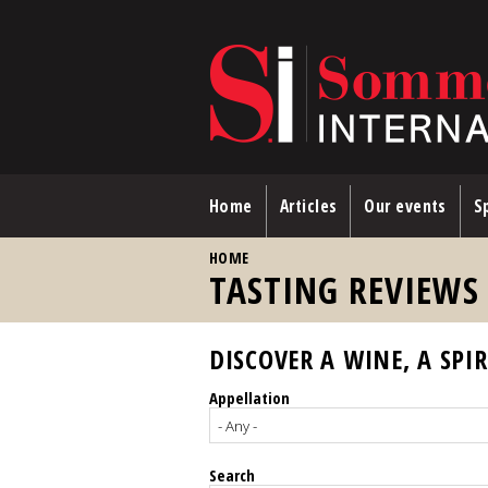
Skip to main content
Home
Articles
Our events
Sp
YOU ARE HERE
HOME
TASTING REVIEWS
DISCOVER A WINE, A SPIR
Appellation
Search