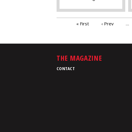
PAGES
« First
‹ Prev
…
THE MAGAZINE
CONTACT