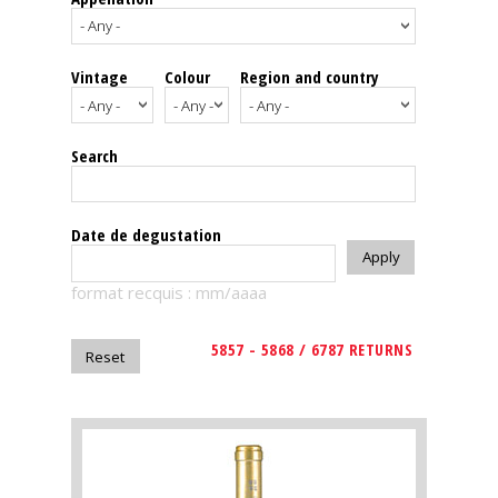
events
Vintage
Colour
Region and country
Spirits
Tasting
Search
reviews
The
Date de degustation
sommelleries
format recquis : mm/aaaa
The
magazine
5857 - 5868 / 6787 RETURNS
Download
Magazine