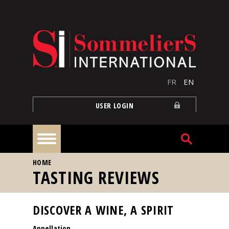
Skip to main content
FR
EN
USER LOGIN
YOU ARE HERE
HOME
Home
TASTING REVIEWS
Articles
DISCOVER A WINE, A SPIRIT
Appellation
Our