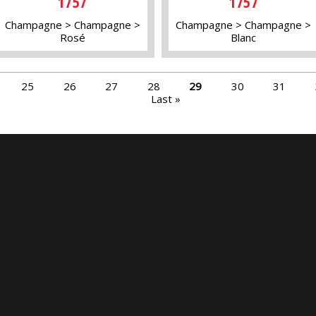
1757
1757
Champagne
Champagne
Champagne
Champagne
Rosé
Blanc
25
26
27
28
29
30
31
Last »