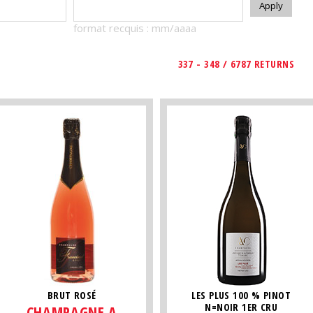
format recquis : mm/aaaa
337 - 348 / 6787 RETURNS
BRUT ROSÉ
LES PLUS 100 % PINOT
N=NOIR 1ER CRU
CHAMPAGNE A