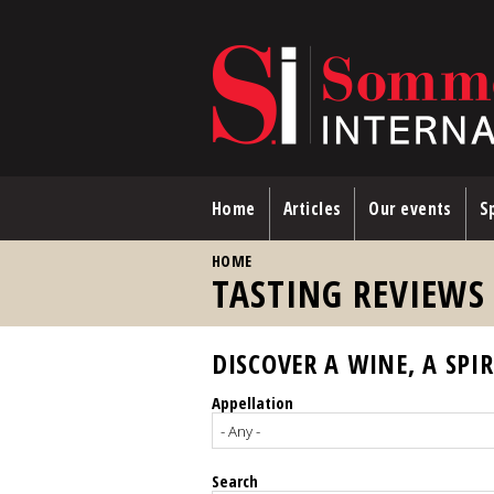
Skip to main content
Home
Articles
Our events
Sp
YOU ARE HERE
HOME
TASTING REVIEWS
DISCOVER A WINE, A SPIR
Appellation
Search