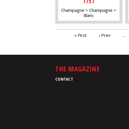
1757
Champagne
Champagne
Blanc
PAGES
« First
‹ Prev
…
THE MAGAZINE
CONTACT