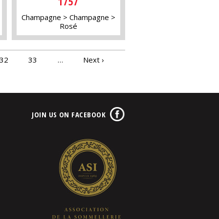
1757
Champagne
Champagne
Rosé
32
33
…
Next ›
JOIN US ON FACEBOOK