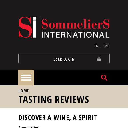
Skip to main content
FR
EN
USER LOGIN
YOU ARE HERE
HOME
Home
TASTING REVIEWS
Articles
DISCOVER A WINE, A SPIRIT
Appellation
Our