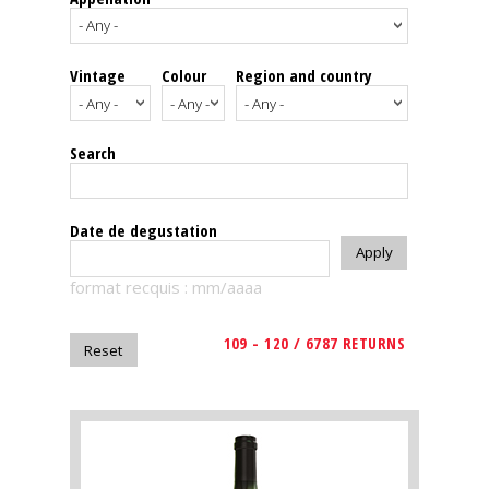
events
Vintage
Colour
Region and country
Spirits
Tasting
Search
reviews
The
Date de degustation
sommelleries
format recquis : mm/aaaa
The
magazine
109 - 120 / 6787 RETURNS
Download
Magazine