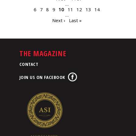
…
6
7
8
9
10
11
12
13
14
…
Next ›
Last »
THE MAGAZINE
CONTACT
JOIN US ON FACEBOOK