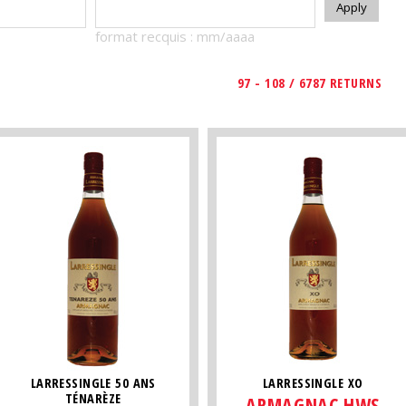
format recquis : mm/aaaa
97 - 108 / 6787 RETURNS
LARRESSINGLE 50 ANS
LARRESSINGLE XO
TÉNARÈZE
ARMAGNAC HWS