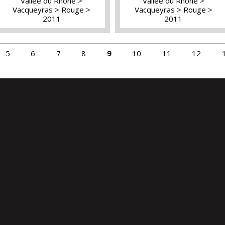
Vallée du Rhône
Vallée du Rhône
Vacqueyras
Rouge
Vacqueyras
Rouge
2011
2011
5
6
7
8
9
10
11
12