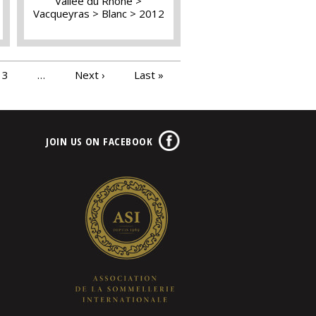
Vallée du Rhône
Vacqueyras
Blanc
2012
13
…
Next ›
Last »
JOIN US ON FACEBOOK