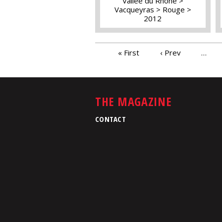
Vallée du Rhône
Vacqueyras
Rouge
2012
PAGES
« First
‹ Prev
…
THE MAGAZINE
CONTACT