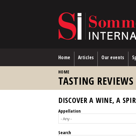
Skip to main content
Home
Articles
Our events
Sp
YOU ARE HERE
HOME
TASTING REVIEWS
DISCOVER A WINE, A SPIR
Appellation
Search