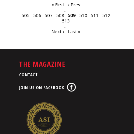
PAGES
« First
‹ Prev
…
505
506
507
508
509
510
511
512
513
…
Next ›
Last »
THE MAGAZINE
CONTACT
JOIN US ON FACEBOOK