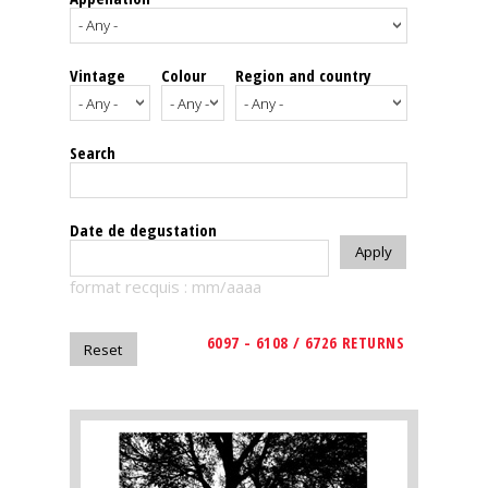
events
Vintage
Colour
Region and country
Spirits
Tasting
Search
reviews
The
Date de degustation
sommelleries
format recquis : mm/aaaa
The
magazine
6097 - 6108 / 6726 RETURNS
Download
Magazine