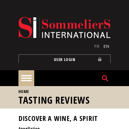
Skip to main content
FR
EN
USER LOGIN
YOU ARE HERE
HOME
Home
TASTING REVIEWS
Articles
DISCOVER A WINE, A SPIRIT
Appellation
Our