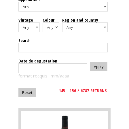
events
Vintage
Colour
Region and country
Spirits
Tasting
Search
reviews
The
Date de degustation
sommelleries
format recquis : mm/aaaa
The
magazine
145 - 156 / 6787 RETURNS
Download
Magazine