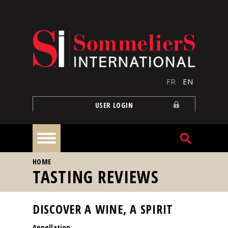
Skip to main content
FR
EN
USER LOGIN
YOU ARE HERE
HOME
Home
TASTING REVIEWS
Articles
DISCOVER A WINE, A SPIRIT
Appellation
Our