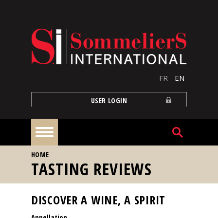
Skip to main content
FR
EN
USER LOGIN
YOU ARE HERE
HOME
Home
TASTING REVIEWS
Articles
DISCOVER A WINE, A SPIRIT
Appellation
Our