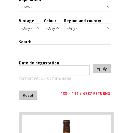
events
Vintage
Colour
Region and country
Spirits
Tasting
Search
reviews
The
Date de degustation
sommelleries
format recquis : mm/aaaa
The
magazine
133 - 144 / 6787 RETURNS
Download
Magazine