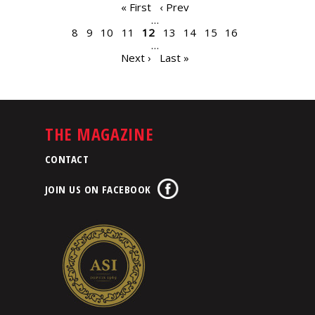
PAGES
« First
‹ Prev
…
8
9
10
11
12
13
14
15
16
…
Next ›
Last »
THE MAGAZINE
CONTACT
JOIN US ON FACEBOOK