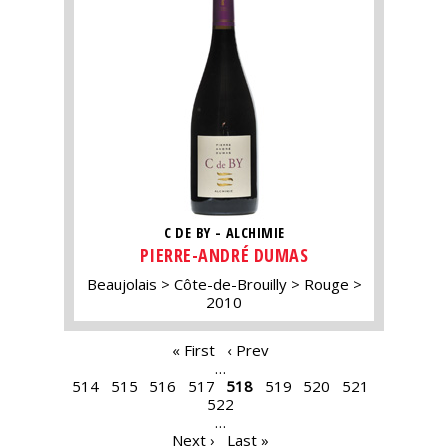
C DE BY - ALCHIMIE
PIERRE-ANDRÉ DUMAS
Beaujolais
Côte-de-Brouilly
Rouge
2010
PAGES
« First
‹ Prev
…
514
515
516
517
518
519
520
521
522
…
Next ›
Last »