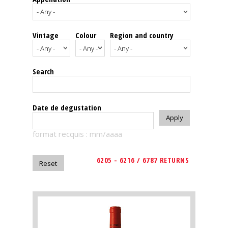
events
Vintage
Colour
Region and country
Spirits
Tasting
Search
reviews
The
Date de degustation
sommelleries
format recquis : mm/aaaa
The
magazine
6205 - 6216 / 6787 RETURNS
Download
Magazine