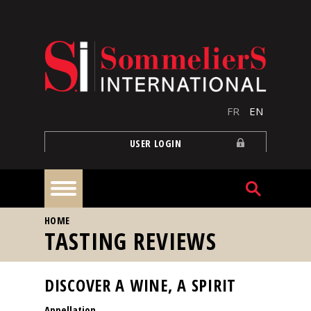
Skip to main content
FR
EN
USER LOGIN
YOU ARE HERE
HOME
Home
TASTING REVIEWS
Articles
DISCOVER A WINE, A SPIRIT
Appellation
Our