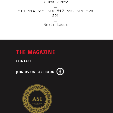
PAGES
« First
‹ Prev
…
513
514
515
516
517
518
519
520
521
…
Next ›
Last »
THE MAGAZINE
CONTACT
JOIN US ON FACEBOOK