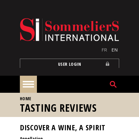
Skip to main content
FR
EN
USER LOGIN
YOU ARE HERE
HOME
Home
TASTING REVIEWS
Articles
DISCOVER A WINE, A SPIRIT
Appellation
Our