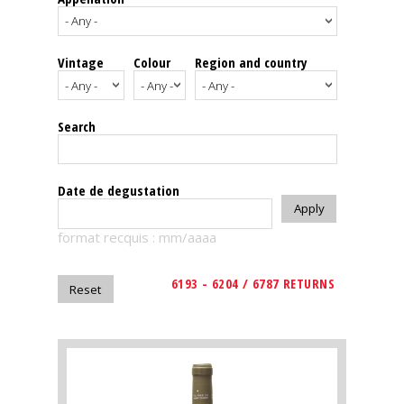
events
Vintage
Colour
Region and country
Spirits
Tasting
Search
reviews
The
Date de degustation
sommelleries
format recquis : mm/aaaa
The
magazine
6193 - 6204 / 6787 RETURNS
Download
Magazine