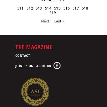
PAGES
…
511
512
513
514
515
516
517
518
519
…
Next ›
Last »
THE MAGAZINE
CONTACT
JOIN US ON FACEBOOK