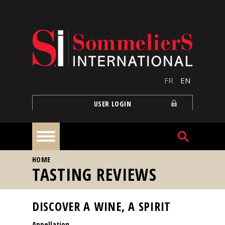
Skip to main content
FR
EN
USER LOGIN
YOU ARE HERE
HOME
Home
TASTING REVIEWS
Articles
DISCOVER A WINE, A SPIRIT
Appellation
Our