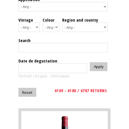
events
Vintage
Colour
Region and country
Spirits
Tasting
Search
reviews
The
Date de degustation
sommelleries
format recquis : mm/aaaa
The
magazine
6169 - 6180 / 6787 RETURNS
Download
Magazine