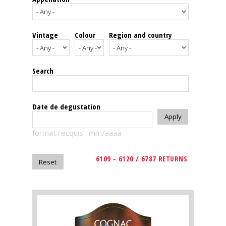
events
Vintage
Colour
Region and country
Spirits
Tasting
Search
reviews
The
Date de degustation
sommelleries
format recquis : mm/aaaa
The
magazine
6109 - 6120 / 6787 RETURNS
Download
Magazine