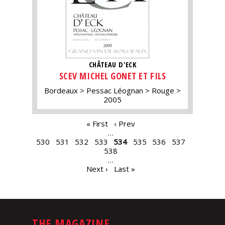
CHÂTEAU D'ECK
SCEV MICHEL GONET ET FILS
Bordeaux
Pessac Léognan
Rouge
2005
PAGES
« First
‹ Prev
…
530
531
532
533
534
535
536
537
538
…
Next ›
Last »
THE MAGAZINE