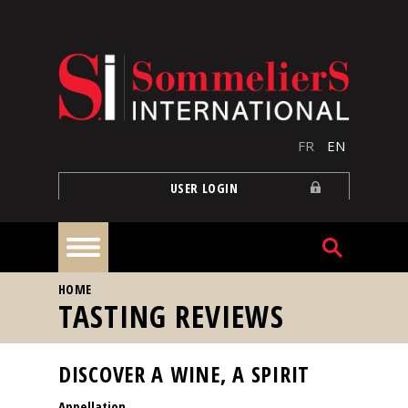
Skip to main content
FR
EN
USER LOGIN
YOU ARE HERE
HOME
Home
TASTING REVIEWS
Articles
DISCOVER A WINE, A SPIRIT
Appellation
Our