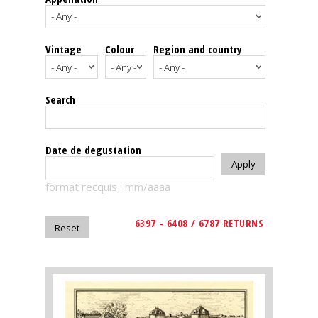
events
Vintage
Colour
Region and country
Spirits
Tasting
Search
reviews
The
Date de degustation
sommelleries
format recquis : mm/aaaa
The
magazine
6397 - 6408 / 6787 RETURNS
Download
Magazine