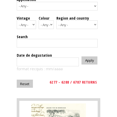
events
Vintage
Colour
Region and country
Spirits
Tasting
Search
reviews
The
Date de degustation
sommelleries
format recquis : mm/aaaa
The
magazine
6277 - 6288 / 6787 RETURNS
Download
Magazine