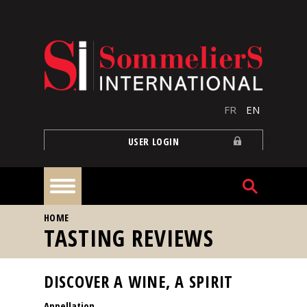
Skip to main content
FR
EN
USER LOGIN
YOU ARE HERE
HOME
Home
TASTING REVIEWS
Articles
DISCOVER A WINE, A SPIRIT
Appellation
Our