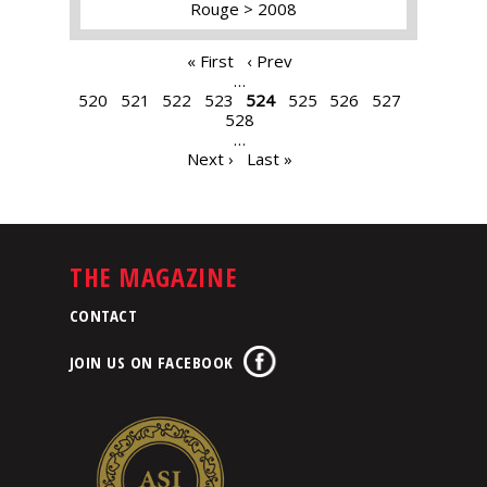
Rouge
2008
PAGES
« First
‹ Prev
…
520
521
522
523
524
525
526
527
528
…
Next ›
Last »
THE MAGAZINE
CONTACT
JOIN US ON FACEBOOK