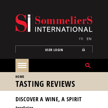
Skip to main content
FR
EN
USER LOGIN
YOU ARE HERE
HOME
Home
TASTING REVIEWS
Articles
DISCOVER A WINE, A SPIRIT
Appellation
Our