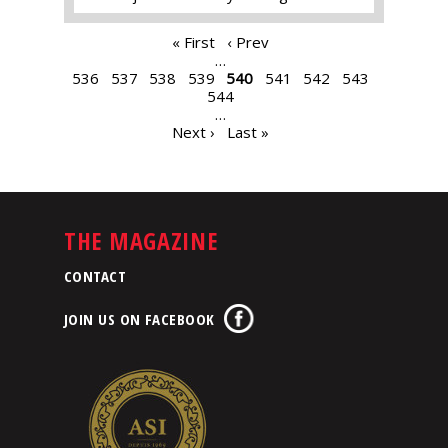
PAGES
« First
‹ Prev
…
536
537
538
539
540
541
542
543
544
…
Next ›
Last »
THE MAGAZINE
CONTACT
JOIN US ON FACEBOOK