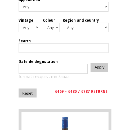
events
Vintage
Colour
Region and country
Spirits
Tasting
Search
reviews
The
Date de degustation
sommelleries
format recquis : mm/aaaa
The
magazine
6469 - 6480 / 6787 RETURNS
Download
Magazine