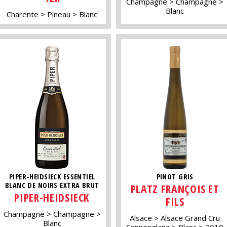
Champagne
Champagne
Blanc
Charente
Pineau
Blanc
PIPER-HEIDSIECK ESSENTIEL
PINOT GRIS
BLANC DE NOIRS EXTRA BRUT
PLATZ FRANÇOIS ET
PIPER-HEIDSIECK
FILS
Champagne
Champagne
Alsace
Alsace Grand Cru
Blanc
Sonnenglanz
Blanc
2010