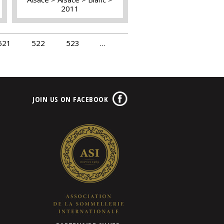
2011
521
522
523
…
JOIN US ON FACEBOOK