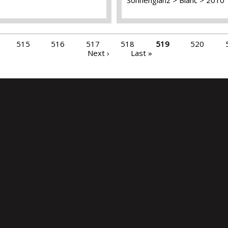
515
516
517
518
519
520
Next ›
Last »