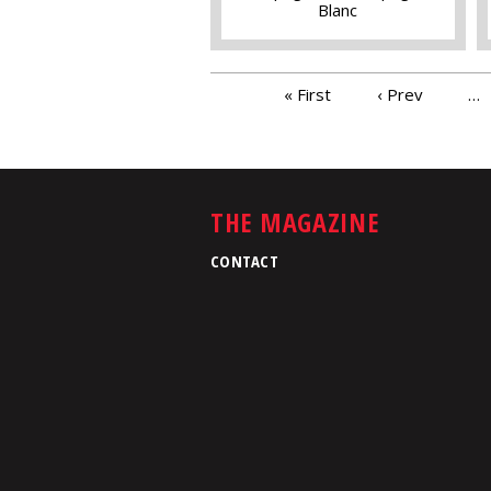
Blanc
PAGES
« First
‹ Prev
…
THE MAGAZINE
CONTACT