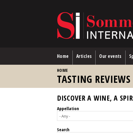
Skip to main content
Home
Articles
Our events
Sp
YOU ARE HERE
HOME
TASTING REVIEWS
DISCOVER A WINE, A SPIR
Appellation
Search