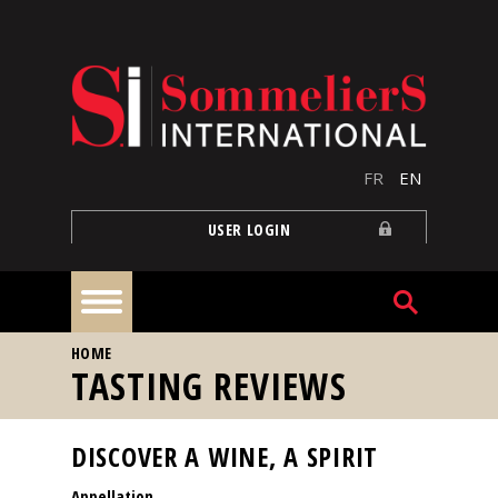
Skip to main content
FR
EN
USER LOGIN
YOU ARE HERE
HOME
Home
TASTING REVIEWS
Articles
DISCOVER A WINE, A SPIRIT
Appellation
Our