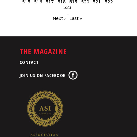
515
516
517
518
519
520
521
522
523
…
Next ›
Last »
THE MAGAZINE
CONTACT
JOIN US ON FACEBOOK