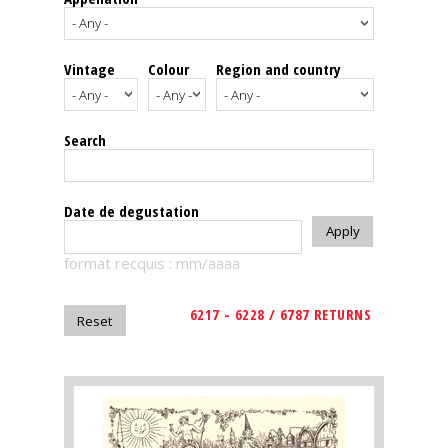
events
Vintage
Colour
Region and country
Spirits
Tasting
Search
reviews
The
Date de degustation
sommelleries
format recquis : mm/aaaa
The
magazine
6217 - 6228 / 6787 RETURNS
Download
Magazine