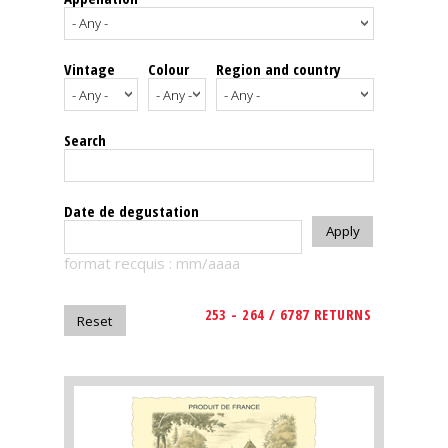
events
Vintage
Colour
Region and country
Spirits
Tasting
Search
reviews
The
Date de degustation
sommelleries
format recquis : mm/aaaa
The
magazine
253 - 264 / 6787 RETURNS
Download
Magazine