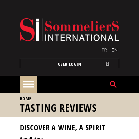
Skip to main content
FR
EN
USER LOGIN
YOU ARE HERE
HOME
Home
TASTING REVIEWS
Articles
DISCOVER A WINE, A SPIRIT
Appellation
Our