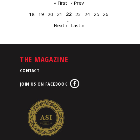
PAGES
« First
‹ Prev
…
18
19
20
21
22
23
24
25
26
…
Next ›
Last »
THE MAGAZINE
CONTACT
JOIN US ON FACEBOOK