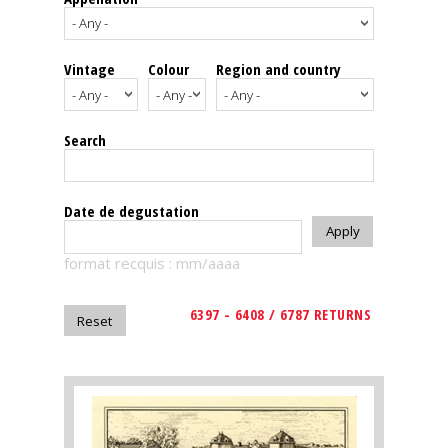
events
Vintage
Colour
Region and country
Spirits
Tasting
Search
reviews
The
Date de degustation
sommelleries
format recquis : mm/aaaa
The
magazine
6397 - 6408 / 6787 RETURNS
Download
Magazine