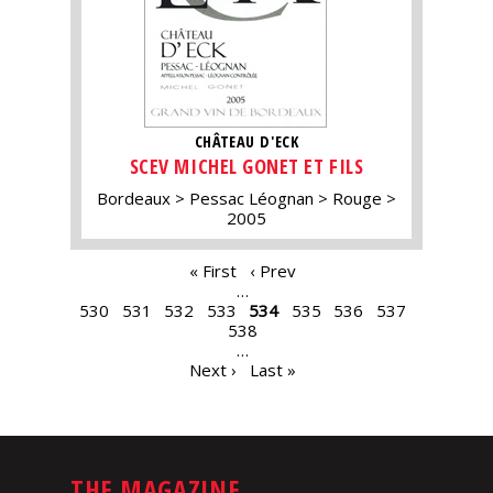
CHÂTEAU D'ECK
SCEV MICHEL GONET ET FILS
Bordeaux
Pessac Léognan
Rouge
2005
PAGES
« First
‹ Prev
…
530
531
532
533
534
535
536
537
538
…
Next ›
Last »
THE MAGAZINE