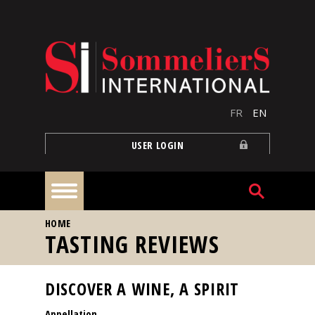
Skip to main content
FR
EN
USER LOGIN
YOU ARE HERE
HOME
Home
TASTING REVIEWS
Articles
DISCOVER A WINE, A SPIRIT
Appellation
Our