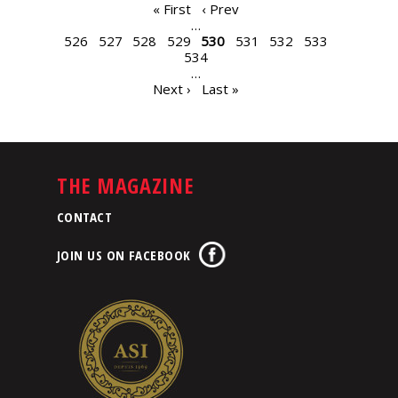
PAGES
« First
‹ Prev
…
526
527
528
529
530
531
532
533
534
…
Next ›
Last »
THE MAGAZINE
CONTACT
JOIN US ON FACEBOOK