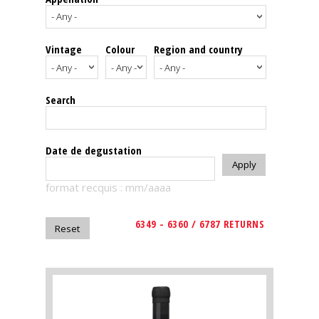
events
Vintage
Colour
Region and country
Spirits
Tasting
Search
reviews
The
Date de degustation
sommelleries
format recquis : mm/aaaa
The
magazine
6349 - 6360 / 6787 RETURNS
Download
Magazine