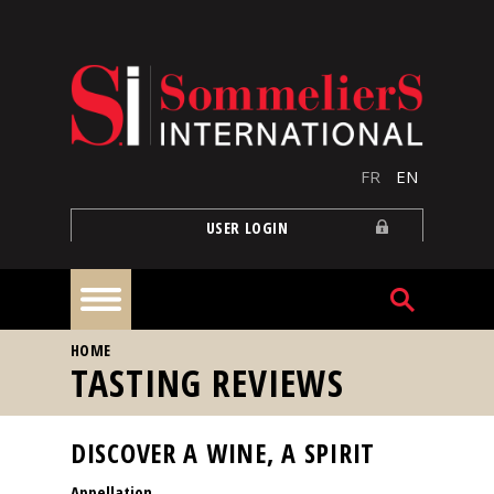
Skip to main content
FR
EN
USER LOGIN
YOU ARE HERE
HOME
Home
TASTING REVIEWS
Articles
DISCOVER A WINE, A SPIRIT
Appellation
Our