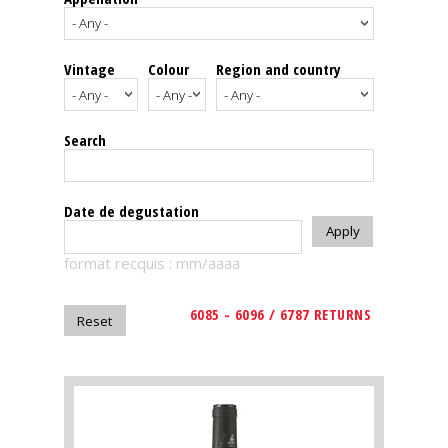
events
Vintage
Colour
Region and country
Spirits
Tasting
Search
reviews
The
Date de degustation
sommelleries
format recquis : mm/aaaa
The
magazine
6085 - 6096 / 6787 RETURNS
Download
Magazine