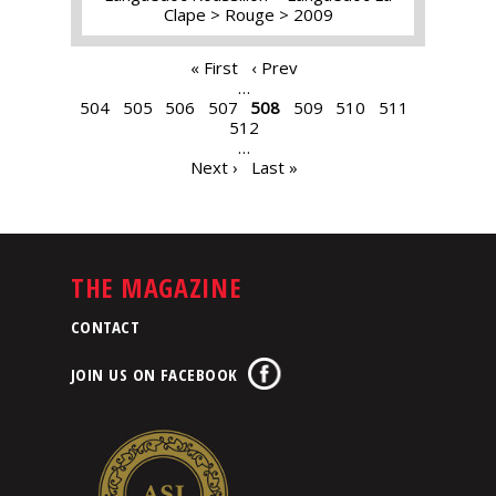
Clape
Rouge
2009
PAGES
« First
‹ Prev
…
504
505
506
507
508
509
510
511
512
…
Next ›
Last »
THE MAGAZINE
CONTACT
JOIN US ON FACEBOOK