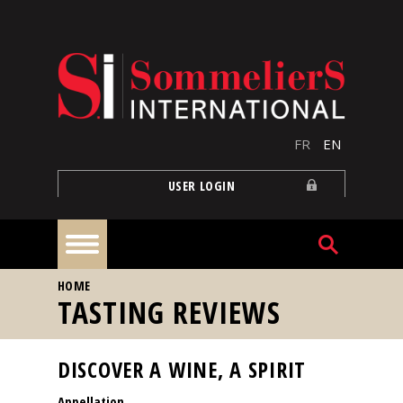
Skip to main content
FR
EN
USER LOGIN
YOU ARE HERE
HOME
Home
TASTING REVIEWS
Articles
DISCOVER A WINE, A SPIRIT
Appellation
Our