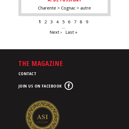
Charente
Cognac
autre
PAGES
1
2
3
4
5
6
7
8
9
…
Next ›
Last »
THE MAGAZINE
CONTACT
JOIN US ON FACEBOOK