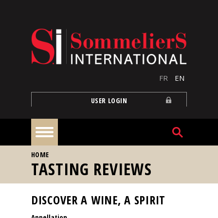
Skip to main content
FR
EN
USER LOGIN
YOU ARE HERE
HOME
Home
TASTING REVIEWS
Articles
DISCOVER A WINE, A SPIRIT
Appellation
Our