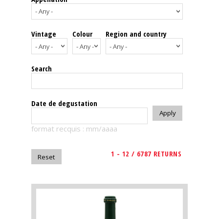
events
Vintage
Colour
Region and country
Spirits
Tasting
Search
reviews
The
Date de degustation
sommelleries
format recquis : mm/aaaa
The
magazine
1 - 12 / 6787 RETURNS
Download
Magazine