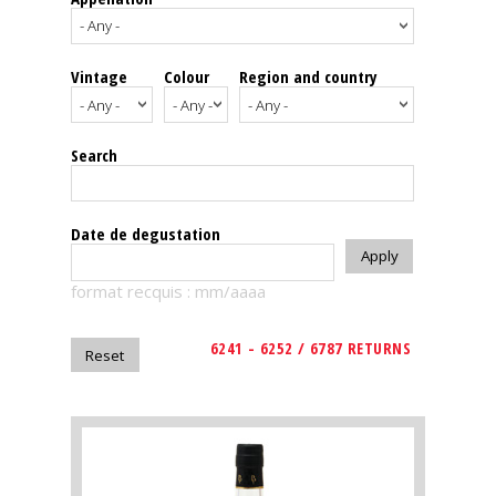
events
Vintage
Colour
Region and country
Spirits
Tasting
Search
reviews
The
Date de degustation
sommelleries
format recquis : mm/aaaa
The
magazine
6241 - 6252 / 6787 RETURNS
Download
Magazine