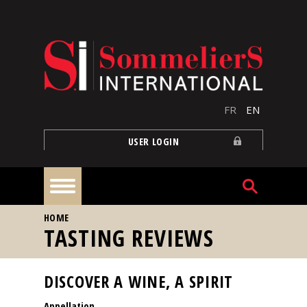
Skip to main content
FR
EN
USER LOGIN
YOU ARE HERE
HOME
Home
TASTING REVIEWS
Articles
DISCOVER A WINE, A SPIRIT
Appellation
Our