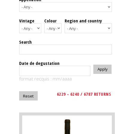
events
Vintage
Colour
Region and country
Spirits
Tasting
Search
reviews
The
Date de degustation
sommelleries
format recquis : mm/aaaa
The
magazine
6229 - 6240 / 6787 RETURNS
Download
Magazine