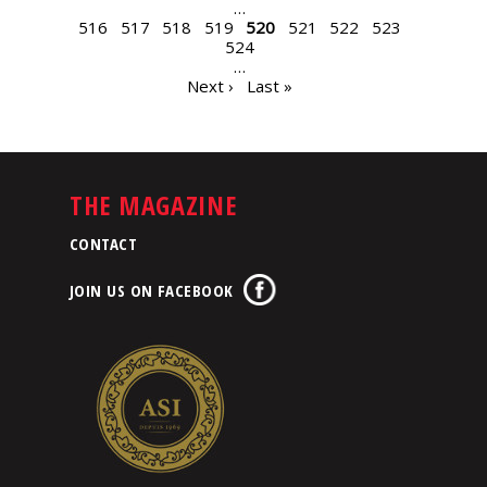
…
516
517
518
519
520
521
522
523
524
…
Next ›
Last »
THE MAGAZINE
CONTACT
JOIN US ON FACEBOOK