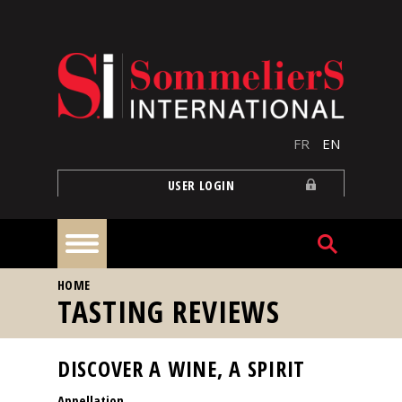
Skip to main content
FR
EN
USER LOGIN
YOU ARE HERE
HOME
Home
TASTING REVIEWS
Articles
DISCOVER A WINE, A SPIRIT
Appellation
Our