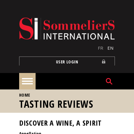
Skip to main content
FR
EN
USER LOGIN
YOU ARE HERE
HOME
Home
TASTING REVIEWS
Articles
DISCOVER A WINE, A SPIRIT
Appellation
Our