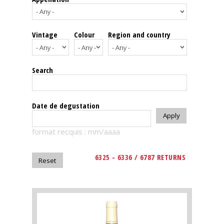
events
Vintage
Colour
Region and country
Spirits
Tasting
Search
reviews
The
Date de degustation
sommelleries
format recquis : mm/aaaa
The
magazine
6325 - 6336 / 6787 RETURNS
Download
Magazine