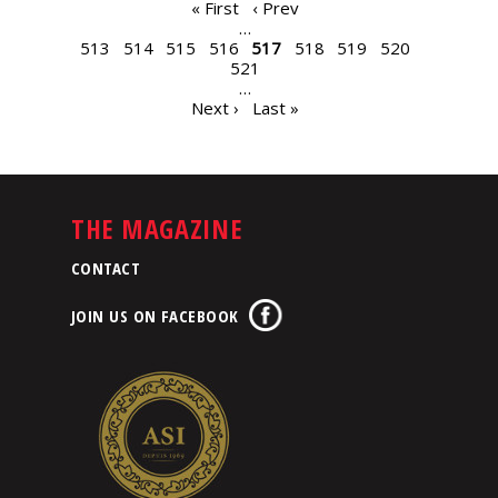
PAGES
« First
‹ Prev
…
513
514
515
516
517
518
519
520
521
…
Next ›
Last »
THE MAGAZINE
CONTACT
JOIN US ON FACEBOOK