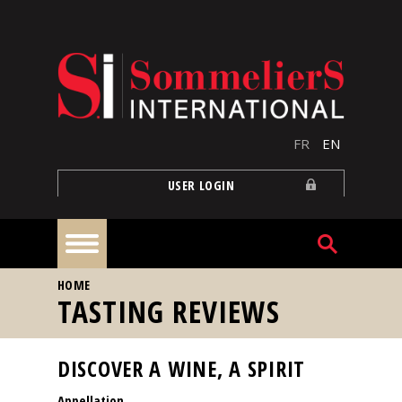
Skip to main content
FR
EN
USER LOGIN
YOU ARE HERE
HOME
Home
TASTING REVIEWS
Articles
DISCOVER A WINE, A SPIRIT
Appellation
Our