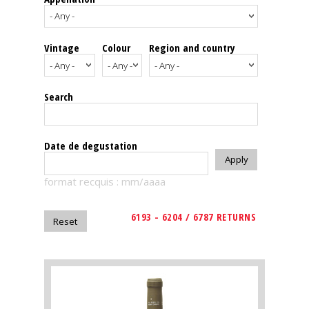
events
Vintage
Colour
Region and country
Spirits
Tasting
Search
reviews
The
Date de degustation
sommelleries
format recquis : mm/aaaa
The
magazine
6193 - 6204 / 6787 RETURNS
Download
Magazine