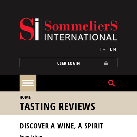
Skip to main content
FR
EN
USER LOGIN
YOU ARE HERE
HOME
Home
TASTING REVIEWS
Articles
DISCOVER A WINE, A SPIRIT
Appellation
Our