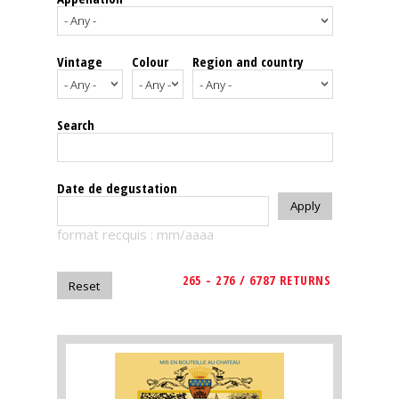
events
Vintage
Colour
Region and country
Spirits
Tasting
Search
reviews
The
Date de degustation
sommelleries
format recquis : mm/aaaa
The
magazine
265 - 276 / 6787 RETURNS
Download
Magazine