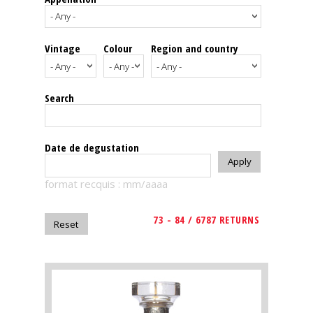
events
Vintage
Colour
Region and country
Spirits
Tasting
Search
reviews
The
Date de degustation
sommelleries
format recquis : mm/aaaa
The
magazine
73 - 84 / 6787 RETURNS
Download
Magazine