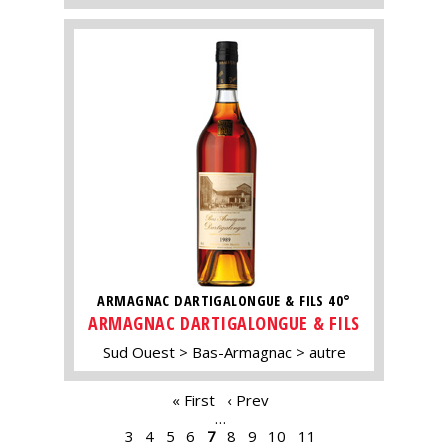
ARMAGNAC DARTIGALONGUE & FILS 40°
ARMAGNAC DARTIGALONGUE & FILS
Sud Ouest
Bas-Armagnac
autre
PAGES
« First
‹ Prev
…
3
4
5
6
7
8
9
10
11