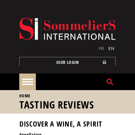
Skip to main content
FR
EN
USER LOGIN
YOU ARE HERE
HOME
Home
TASTING REVIEWS
Articles
DISCOVER A WINE, A SPIRIT
Appellation
Our