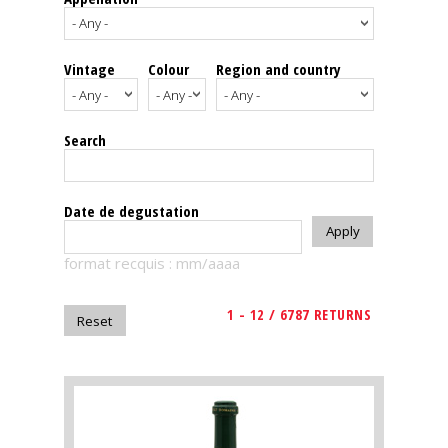
events
Vintage
Colour
Region and country
Spirits
Tasting
Search
reviews
The
Date de degustation
sommelleries
format recquis : mm/aaaa
The
magazine
1 - 12 / 6787 RETURNS
Download
Magazine