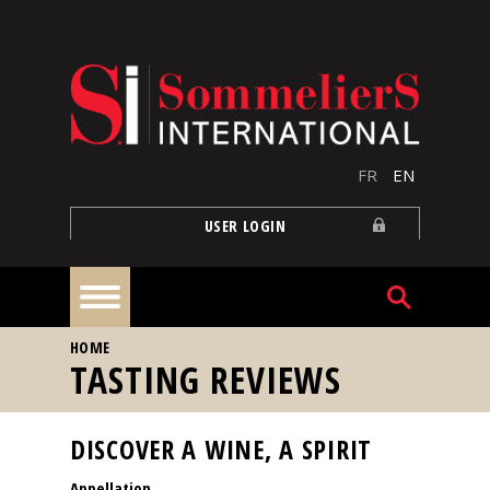
Skip to main content
FR
EN
USER LOGIN
YOU ARE HERE
HOME
Home
TASTING REVIEWS
Articles
DISCOVER A WINE, A SPIRIT
Appellation
Our