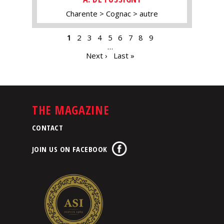
Charente
Cognac
autre
PAGES
1
2
3
4
5
6
7
8
9
…
Next ›
Last »
THE MAGAZINE
CONTACT
JOIN US ON FACEBOOK