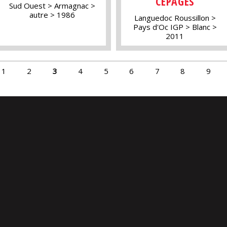
CÉPAGES
Sud Ouest
Armagnac
autre
1986
Languedoc Roussillon
Pays d'Oc IGP
Blanc
2011
1
2
3
4
5
6
7
8
9