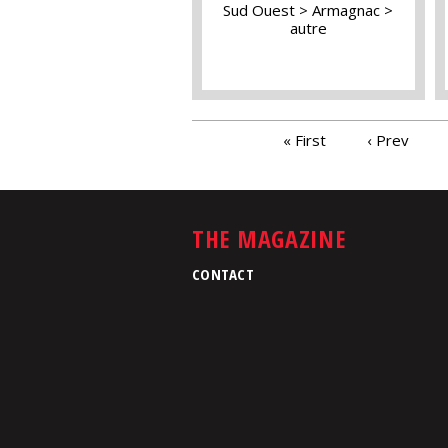
Sud Ouest
Armagnac
autre
PAGES
« First
‹ Prev
THE MAGAZINE
CONTACT