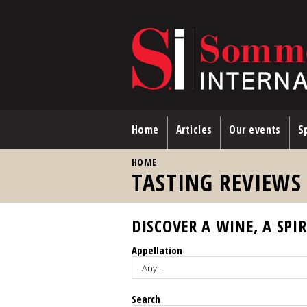
Skip to main content
Home
Articles
Our events
Sp
YOU ARE HERE
HOME
TASTING REVIEWS
DISCOVER A WINE, A SPIR
Appellation
Search