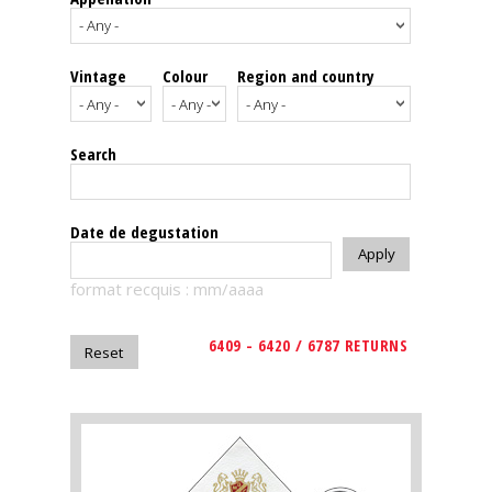
events
Vintage
Colour
Region and country
Spirits
Tasting
Search
reviews
The
Date de degustation
sommelleries
format recquis : mm/aaaa
The
magazine
6409 - 6420 / 6787 RETURNS
Download
Magazine