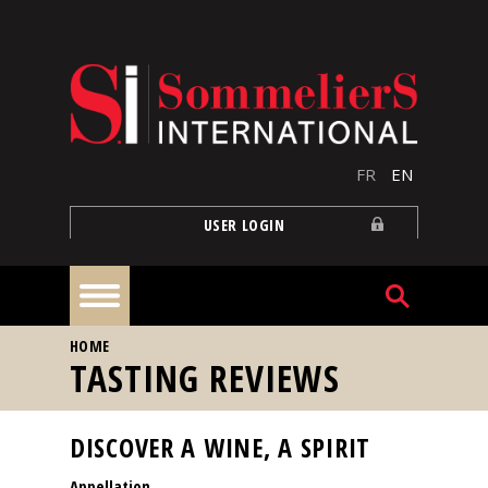
Skip to main content
FR
EN
USER LOGIN
YOU ARE HERE
HOME
Home
TASTING REVIEWS
Articles
DISCOVER A WINE, A SPIRIT
Appellation
Our