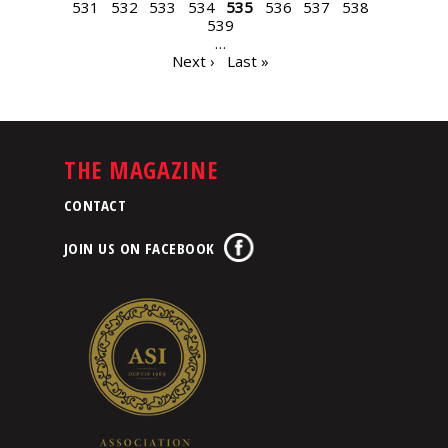
531
532
533
534
535
536
537
538
539
…
Next ›
Last »
THE MAGAZINE
CONTACT
JOIN US ON FACEBOOK