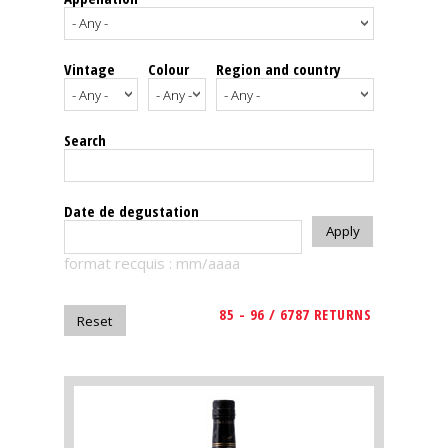
events
Vintage
Colour
Region and country
Spirits
Tasting
Search
reviews
The
Date de degustation
sommelleries
format recquis : mm/aaaa
The
magazine
85 - 96 / 6787 RETURNS
Download
Magazine