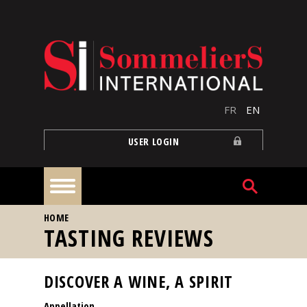
Skip to main content
FR
EN
USER LOGIN
YOU ARE HERE
HOME
Home
TASTING REVIEWS
Articles
DISCOVER A WINE, A SPIRIT
Appellation
Our