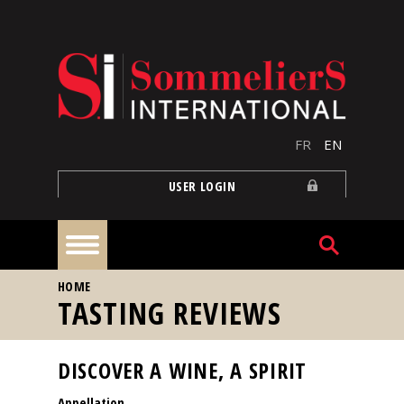
Skip to main content
FR
EN
USER LOGIN
YOU ARE HERE
HOME
Home
TASTING REVIEWS
Articles
DISCOVER A WINE, A SPIRIT
Appellation
Our