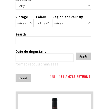
events
Vintage
Colour
Region and country
Spirits
Tasting
Search
reviews
The
Date de degustation
sommelleries
format recquis : mm/aaaa
The
magazine
145 - 156 / 6787 RETURNS
Download
Magazine