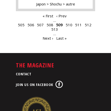
Japon
Shochu
autre
PAGES
« First
‹ Prev
…
505
506
507
508
509
510
511
512
513
…
Next ›
Last »
THE MAGAZINE
CONTACT
JOIN US ON FACEBOOK