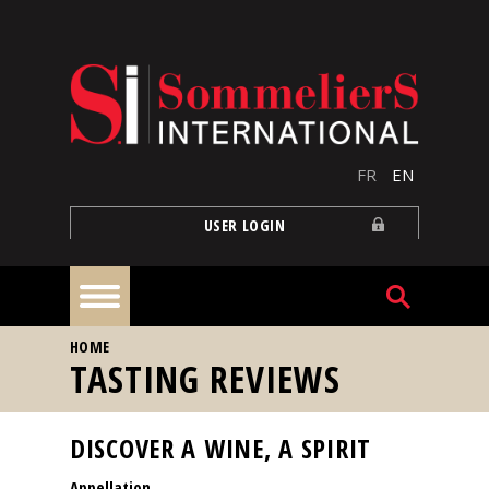
Skip to main content
FR
EN
USER LOGIN
YOU ARE HERE
HOME
Home
TASTING REVIEWS
Articles
DISCOVER A WINE, A SPIRIT
Appellation
Our