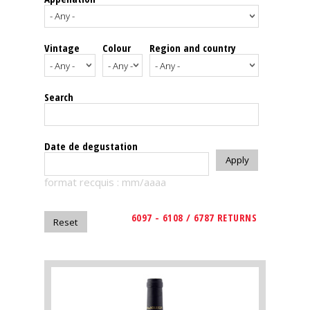
events
Vintage
Colour
Region and country
Spirits
Tasting
Search
reviews
The
Date de degustation
sommelleries
format recquis : mm/aaaa
The
magazine
6097 - 6108 / 6787 RETURNS
Download
Magazine